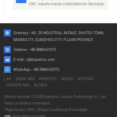
CNC: transformando criatividade em fabricação
de precisão.
Endereço : NO. 25 INDUSTRIAL AVENUE, SHUITOU TOWN,
NAN'AN CITY, QUANZHOU CITY, FUJIAN PROVINCE
Telefone :
+86 18960420172
E-mail :
tglbb@wicnc.com
WhatsApp :
+86 18960420172
LAR
SOBRE NÓS
PRODUTOS
VÍDEOS
NOTÍCIAS
CONTATE-NOS
BLOGUE
Direitos autorais © 2026 Quanzhou Jinzuan Technology Co., Ltd..
Todos os direitos reservados .
Mapa do site
|
XML
|
Blogue
|
política de Privacidade
Rede IPv6 suportada