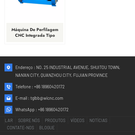
Máquina De Perfilagem
CNC Integrada Tipo
Ponte Para
Granito/mármore/quartzo
Endereço : NO. 25 INDUSTRIAL AVENUE, SHUITOU TOWN,
NAN'AN CITY, QUANZHOU CITY, FUJIAN PROVINCE
Telefone :
+86 18960420172
E-mail :
tglbb@wicnc.com
WhatsApp :
+86 18960420172
LAR
SOBRE NÓS
PRODUTOS
VÍDEOS
NOTÍCIAS
CONTATE-NOS
BLOGUE