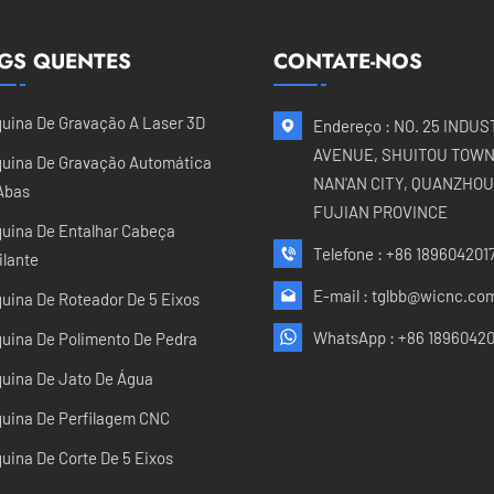
GS QUENTES
CONTATE-NOS
uina De Gravação A Laser 3D
Endereço : NO. 25 INDUS
AVENUE, SHUITOU TOWN
uina De Gravação Automática
NAN'AN CITY, QUANZHOU 
Abas
FUJIAN PROVINCE
uina De Entalhar Cabeça
Telefone :
+86 189604201
ilante
E-mail :
tglbb@wicnc.co
uina De Roteador De 5 Eixos
WhatsApp :
+86 18960420
uina De Polimento De Pedra
uina De Jato De Água
uina De Perfilagem CNC
uina De Corte De 5 Eixos