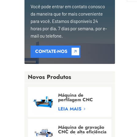
Você pode entrar em contato conosco
da maneira que for mais conveniente
para você. Estamos disponíveis 24
horas por dia, 7 dias por semana, por e-
mail ou telefone.
CONTATE-NOS
Novos Produtos
Máquina de
perfilagem CNC
integrada tipo ponte
para
LEIA MAIS
granito/mármore/quartzo
Máquina de gravação
CNC de alta eficiência
com múltiplas cabeças