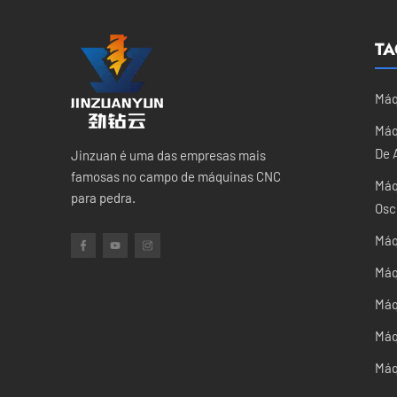
TA
Máq
Máq
De 
Jinzuan é uma das empresas mais
famosas no campo de máquinas CNC
Máq
para pedra.
Osc
Máq
Máq
Máq
Máq
Máq