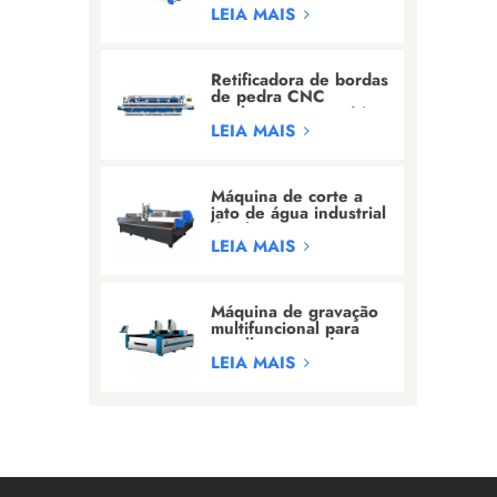
para escultura em
LEIA MAIS
granito/mármore.
Retificadora de bordas
de pedra CNC
totalmente automática
com 24 cabeçotes.
LEIA MAIS
Máquina de corte a
jato de água industrial
de alta pressão
LEIA MAIS
Máquina de gravação
multifuncional para
entalhe em pedra e
gravação de letras.
LEIA MAIS