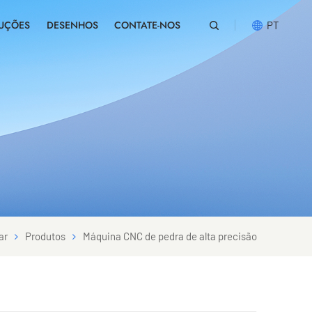
UÇÕES
DESENHOS
CONTATE-NOS
PT
English
русский
español
português
العربية
ar
Produtos
Máquina CNC de pedra de alta precisão