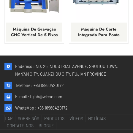
Máquina De Gravação
Máquina De Corte
CNC Vertical De 5 Eixos
Integrada Para Ponte
Para Escultura Em Pedra
CNC De 5 Eixos Para
De Grandes Dimensões.
Pedra Em Promoção!
Endereço : NO. 25 INDUSTRIAL AVENUE, SHUITOU TOWN,
NAN'AN CITY, QUANZHOU CITY, FUJIAN PROVINCE
Telefone :
+86 18960420172
E-mail :
tglbb@wicnc.com
WhatsApp :
+86 18960420172
LAR
SOBRE NÓS
PRODUTOS
VÍDEOS
NOTÍCIAS
CONTATE-NOS
BLOGUE