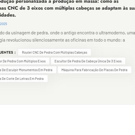
dução personalizada à produção em massa: como as
as CNC de 3 eixos com múltiplas cabeças se adaptam às su
idades.
 2025
o da usinagem de pedra, onde o antigo encontra o ultramoderno, um
gia revolucionou silenciosamente as oficinas em todo o mundo: a
r CNC de 3 eixos. Enquanto sistemas multieixos avançados Capturan
UENTES :
Router CNC De Pedra Com Múltiplas Cabeças
nação com suas capacidades complexas, é a humilde, porém poderosa
 de 3 eixos que forma a espinha dorsal da fabricação em pedra. De
r De Pedra Com Múltiplos Eixos
Escultor De Pedra De Cabeça Única De 3 Eixos
ação simples a elementos arquitetônicos intrincados, esses sistemas
a De Esculpir Monumentos Em Pedra
Máquina Para Fabricação De Placas De Pedra
is — disponíveis em configurações de cabeça única, dupla, tripla e até
 De Corte De Letras Em Pedra
la—Executam a maioria das tarefas de usinagem de pedra com notáve
cia e precisão. Entendendo o básico: por que os 3 eixos ainda
Os eixos lineares X, Y e Z de uma fresadora CNC padrão proporciona
tos fundamentais: esquerda-direita, para frente-para trás e para ci
ixo. Essa abordagem direta oferece diversas vantagens
ras:Simplicidade e confiabilidade: Menos peças móveis significam
anutenção e maior tempo de atividade.Facilidade de programação: 
e CAM padrão cria trajetórias de ferramentas de forma intuitiva.Relaç