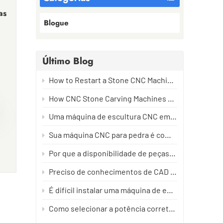
as
Blogue
a
Último Blog
do
How to Restart a Stone CNC Machine After Long-Term Downtime Without Damaging It
,
How CNC Stone Carving Machines Create Toolpaths: From Design to Precision Carving
Uma máquina de escultura CNC em pedra é perigosa? O verdadeiro guia de segurança que todo operador deve ler.
Sua máquina CNC para pedra é compatível com meu idioma? Tudo o que você precisa saber.
l
Por que a disponibilidade de peças de reposição é mais importante do que o preço da máquina?
m
Preciso de conhecimentos de CAD para operar uma máquina de escultura em pedra?
ma-
É difícil instalar uma máquina de esculpir pedra?
Como selecionar a potência correta do fuso para máquinas CNC de pedra
O
ão