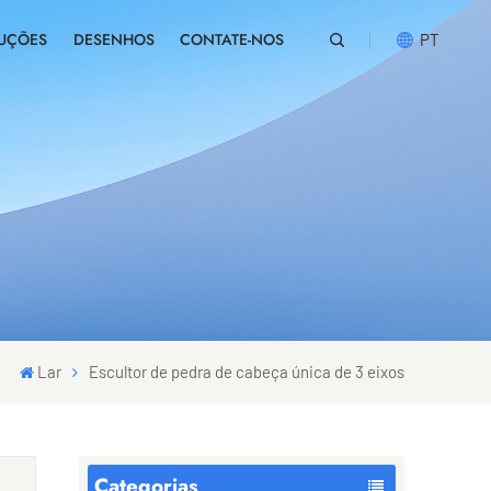
UÇÕES
DESENHOS
CONTATE-NOS
PT
English
русский
español
português
العربية
Lar
Escultor de pedra de cabeça única de 3 eixos
Categorias