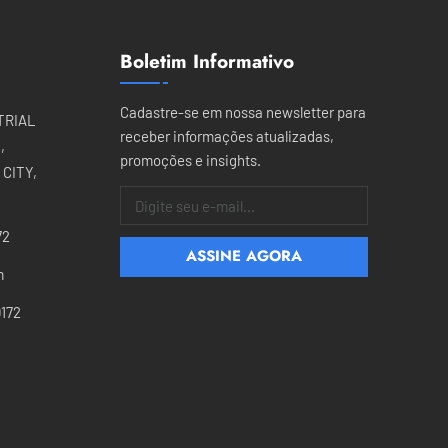
ça
os
Boletim Informativo
e e
o
Cadastre-se em nossa newsletter para
TRIAL
a
receber informações atualizadas,
,
promoções e insights.
ia
CITY,
72
e
s
m
ão
172
,